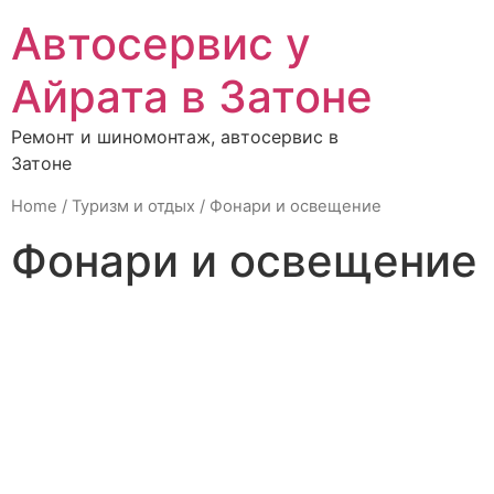
Автосервис у
Айрата в Затоне
Ремонт и шиномонтаж, автосервис в
Затоне
Home
/
Туризм и отдых
/ Фонари и освещение
Фонари и освещение
Renault
Автолампы
Автохимия
Аккумулятор
группа
Аксессуары
ВАЗ
Велосипеды
Все
и скутеры
Г-3110,
Грузовые
ГСМ
Дополнитель
3102, 3302
оборудовани
Иномарка
Инструменты
Книги
Метизы