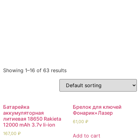
Мобильные
Москвич
Мото
Новинки
аксессуары
Одежда
ОКА
ПАЗ,
Подогревате
Автобусы
предпусковы
Распродажа
Рекламные
Свечи
Товары для
материалы
зажигания
праздника
Туризм и
УАЗ
Уценка
Фильтры
отдых
Хендай/КИА
Хозтовары
Шиномонтаж
Showing 1–16 of 63 results
Батарейка
Брелок для ключей
аккумуляторная
Фонарик+Лазер
литиевая 18650 Rakieta
61,00
₽
12000 mAh 3.7v li-ion
167,00
₽
Add to cart