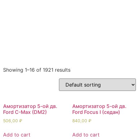
Мобильные
Москвич
Мото
Новинки
аксессуары
Одежда
ОКА
ПАЗ,
Подогревате
Автобусы
предпусковы
Распродажа
Рекламные
Свечи
Товары для
материалы
зажигания
праздника
Туризм и
УАЗ
Уценка
Фильтры
отдых
Хендай/КИА
Хозтовары
Шиномонтаж
Showing 1–16 of 1921 results
Амортизатор 5-ой дв.
Амортизатор 5-ой дв.
Ford C-Max (DM2)
Ford Focus I (седан)
506,00
₽
840,00
₽
Add to cart
Add to cart