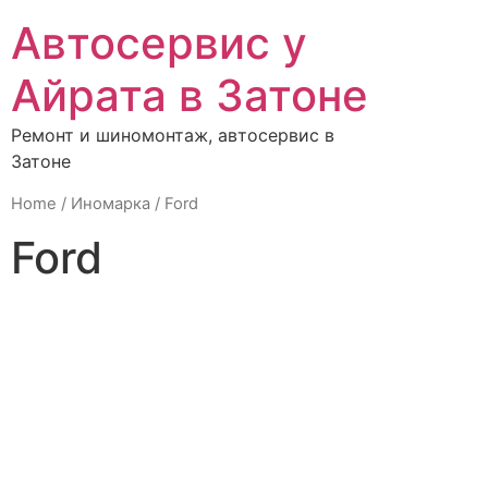
Автосервис у
Айрата в Затоне
Ремонт и шиномонтаж, автосервис в
Затоне
Home
/
Иномарка
/ Ford
Ford
Renault
Автолампы
Автохимия
Аккумулятор
группа
Аксессуары
ВАЗ
Велосипеды
Все
и скутеры
Г-3110,
Грузовые
ГСМ
Дополнитель
3102, 3302
оборудовани
Иномарка
Инструменты
Книги
Метизы