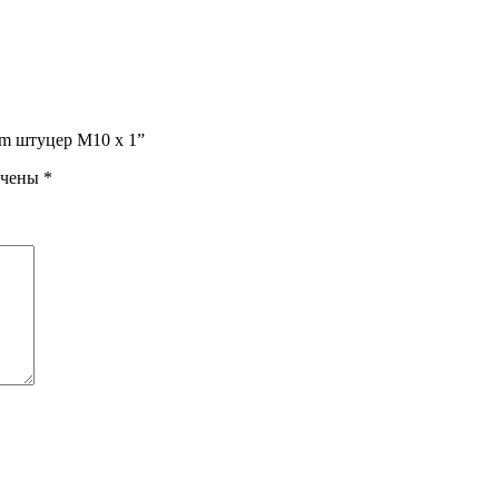
8mm штуцер M10 x 1”
ечены
*