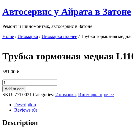
Перейти
Автосервис у Айрата в Затоне
к
содержимому
Ремонт и шиномонтаж, автосервис в Затоне
Home
/
Иномарка
/
Иномарка прочее
/ Трубка тормозная медна
Трубка тормозная медная L1
581,00
₽
Трубка
тормозная
Add to cart
медная
SKU:
77T0021
Categories:
Иномарка
,
Иномарка прочее
L1100mm
D
Description
4.8mm
Reviews (0)
штуцер
M10
Description
x
1