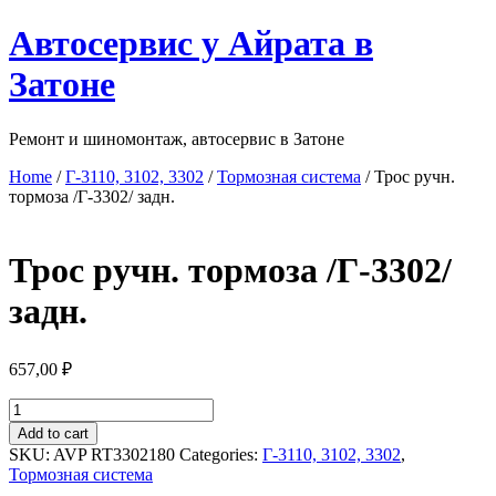
Перейти
Автосервис у Айрата в
к
содержимому
Затоне
Ремонт и шиномонтаж, автосервис в Затоне
Home
/
Г-3110, 3102, 3302
/
Тормозная система
/ Трос ручн.
тормоза /Г-3302/ задн.
Трос ручн. тормоза /Г-3302/
задн.
657,00
₽
Трос
ручн.
Add to cart
тормоза
SKU:
AVP RT3302180
Categories:
Г-3110, 3102, 3302
,
/
Тормозная система
Г-3302/