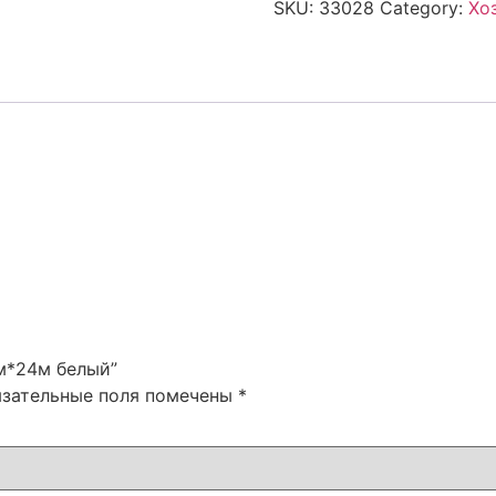
SKU:
33028
Category:
Хо
мм*24м белый”
язательные поля помечены
*