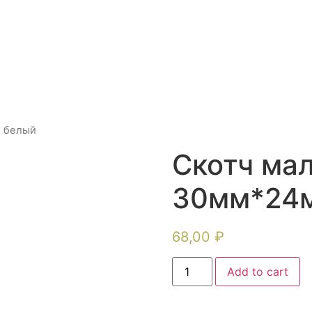
м белый
Скотч ма
30мм*24м
68,00
₽
Add to cart