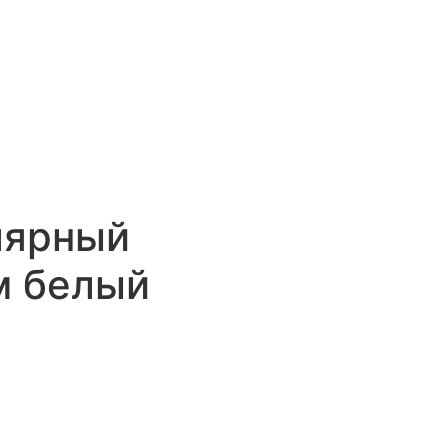
лярный
 белый