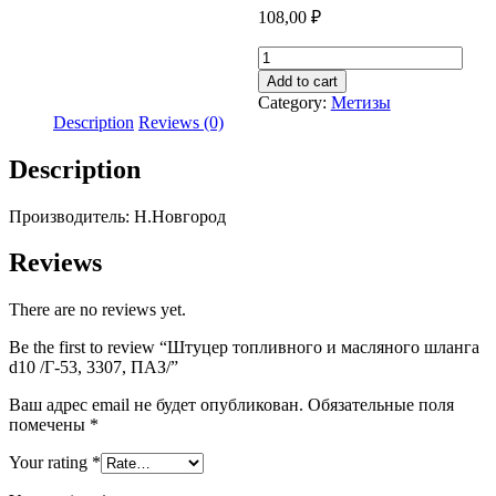
108,00
₽
Штуцер
топливного
Add to cart
и
Category:
Метизы
масляного
Description
Reviews (0)
шланга
d10
Description
/
Г-53,
3307,
Производитель: Н.Новгород
ПАЗ/
quantity
Reviews
There are no reviews yet.
Be the first to review “Штуцер топливного и масляного шланга
d10 /Г-53, 3307, ПАЗ/”
Ваш адрес email не будет опубликован.
Обязательные поля
помечены
*
Your rating
*