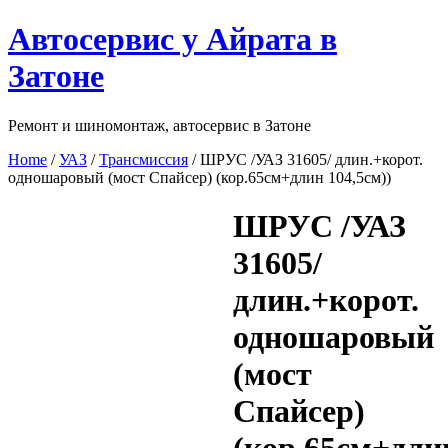
Перейти
Автосервис у Айрата в
к
содержимому
Затоне
Ремонт и шиномонтаж, автосервис в Затоне
Home
/
УАЗ
/
Трансмиссия
/ ШРУС /УАЗ 31605/ длин.+корот.
одношаровый (мост Спайсер) (кор.65см+длин 104,5см))
ШРУС /УАЗ
31605/
длин.+корот.
одношаровый
(мост
Спайсер)