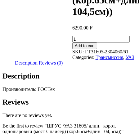
(кор.65см+дли
104,5см))
6290,00
₽
ШРУС
/
Add to cart
УАЗ
SKU:
ГТ31605-2304060/61
31605/
Categories:
Трансмиссия
,
УАЗ
длин.+корот.
Description
Reviews (0)
одношаровый
(мост
Description
Спайсер)
(кор.65см+длин
104,5см))
Производитель: ГОСТех
quantity
Reviews
There are no reviews yet.
Be the first to review “ШРУС /УАЗ 31605/ длин.+корот.
одношаровый (мост Спайсер) (кор.65см+длин 104,5см))”