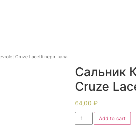
rolet Cruze Lacetti перв. вала
Сальник К
Cruze Lace
64,00
₽
Add to cart