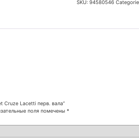
SKU:
94580546
Categori
t Cruze Lacetti перв. вала”
язательные поля помечены
*