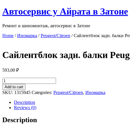
Перейти
Автосервис у Айрата в Затоне
к
содержимому
Ремонт и шиномонтаж, автосервис в Затоне
Home
/
Иномарка
/
Peugeot/Citroen
/ Сайлентблок задн. балки Peu
Сайлентблок задн. балки Peuge
593,00
₽
Сайлентблок
задн.
Add to cart
балки
SKU:
1315945
Categories:
Peugeot/Citroen
,
Иномарка
Peugeot
206
Description
задн.
Reviews (0)
quantity
Description