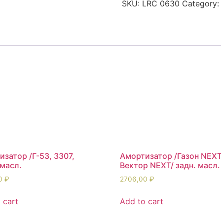
SKU:
LRC 0630
Category
затор /Г-53, 3307,
Амортизатор /Газон NEX
 масл.
Вектор NEXT/ задн. масл.
00
₽
2706,00
₽
 cart
Add to cart