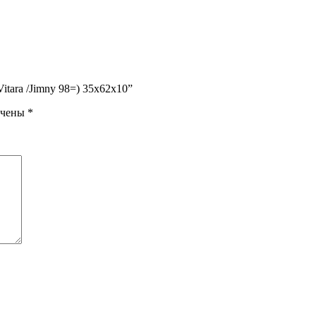
itara /Jimny 98=) 35x62x10”
ечены
*