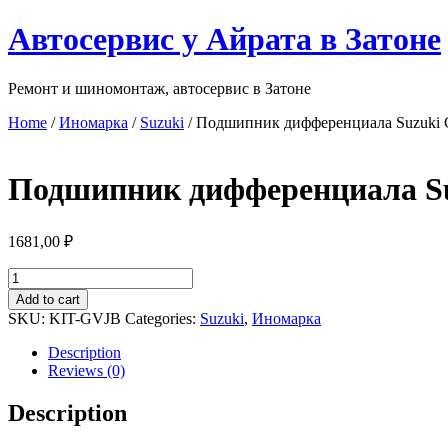
Перейти
Автосервис у Айрата в Затоне
к
содержимому
Ремонт и шиномонтаж, автосервис в Затоне
Home
/
Иномарка
/
Suzuki
/ Подшипник дифференциала Suzuki Gr
Подшипник дифференциала Suz
1681,00
₽
Подшипник
дифференциала
Add to cart
Suzuki
SKU:
KIT-GVJB
Categories:
Suzuki
,
Иномарка
Grand
Vitara
Description
/Jimny
Reviews (0)
98=)
35x62x10
Description
quantity