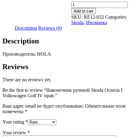
Наконечник
рулевой
Add to cart
Skoda
SKU:
RE12-032
Categories:
Octavia
Skoda
,
Иномарка
I
Description
Reviews (0)
Volkswagen
Golf
Description
IV
прав.
quantity
Производитель: HOLA
Reviews
There are no reviews yet.
Be the first to review “Наконечник рулевой Skoda Octavia I
Volkswagen Golf IV прав.”
Ваш адрес email не будет опубликован.
Обязательные поля
помечены
*
Your rating
*
Your review
*