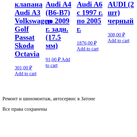
клапана
Audi A4
Audi A6
AUDI (2
Audi A3
(B6-B7)
с 1997 г.
шт)
Volkswagen
до 2009
по 2005
черный
Golf
г. задн.
г.
308,00
₽
Passat
(17.5
Add to cart
1876,00
₽
Skoda
мм)
Add to cart
Octavia
91,00
₽
Add
to cart
301,00
₽
Add to cart
Ремонт и шиномонтаж, автосервис в Затоне
Все права сохранены