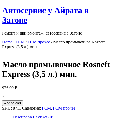
Перейти
Автосервис у Айрата в
к
содержимому
Затоне
Ремонт и шиномонтаж, автосервис в Затоне
Home
/
ГСМ
/
ГСМ прочее
/ Масло промывочное Rosneft
Express (3,5 л.) мин.
Масло промывочное Rosneft
Express (3,5 л.) мин.
936,00
₽
Масло
промывочное
Add to cart
Rosneft
SKU:
8711
Categories:
ГСМ
,
ГСМ прочее
Express
(3,5
Description
Reviews (0)