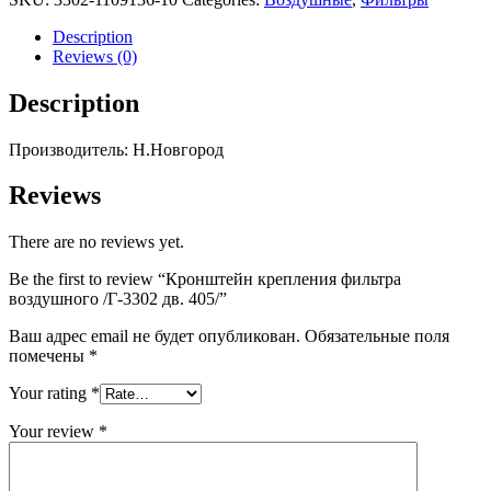
воздушного
/
Description
Г-3302
Reviews (0)
дв.
405/
Description
quantity
Производитель: Н.Новгород
Reviews
There are no reviews yet.
Be the first to review “Кронштейн крепления фильтра
воздушного /Г-3302 дв. 405/”
Ваш адрес email не будет опубликован.
Обязательные поля
помечены
*
Your rating
*
Your review
*