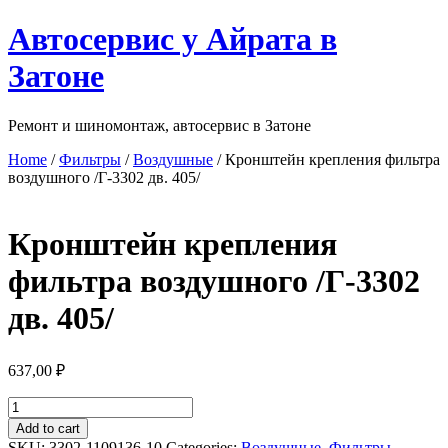
Перейти
Автосервис у Айрата в
к
содержимому
Затоне
Ремонт и шиномонтаж, автосервис в Затоне
Home
/
Фильтры
/
Воздушные
/ Кронштейн крепления фильтра
воздушного /Г-3302 дв. 405/
Кронштейн крепления
фильтра воздушного /Г-3302
дв. 405/
637,00
₽
Кронштейн
крепления
Add to cart
фильтра
SKU:
3302-1109136-10
Categories:
Воздушные
,
Фильтры