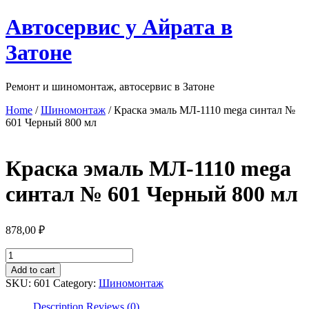
Перейти
Автосервис у Айрата в
к
содержимому
Затоне
Ремонт и шиномонтаж, автосервис в Затоне
Home
/
Шиномонтаж
/ Краска эмаль МЛ-1110 mega синтал №
601 Черный 800 мл
Краска эмаль МЛ-1110 mega
синтал № 601 Черный 800 мл
878,00
₽
Краска
эмаль
Add to cart
МЛ-1110
SKU:
601
Category:
Шиномонтаж
mega
синтал
Description
Reviews (0)