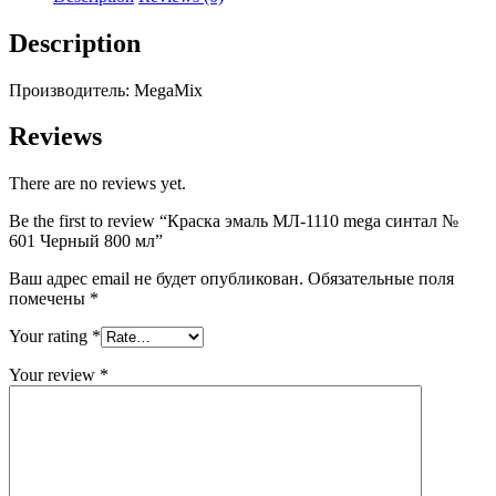
№
601
Description
Черный
800
Производитель: MegaMix
мл
quantity
Reviews
There are no reviews yet.
Be the first to review “Краска эмаль МЛ-1110 mega синтал №
601 Черный 800 мл”
Ваш адрес email не будет опубликован.
Обязательные поля
помечены
*
Your rating
*
Your review
*