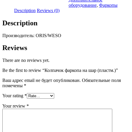
(пластм.)
оборудование
,
Фаркопы
quantity
Description
Reviews (0)
Description
Производитель: ORIS/WESO
Reviews
There are no reviews yet.
Be the first to review “Колпачок фаркопа на шар (пластм.)”
Ваш адрес email не будет опубликован.
Обязательные поля
помечены
*
Your rating
*
Your review
*