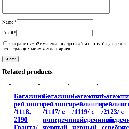
Name
*
Email
*
Сохранить моё имя, email и адрес сайта в этом браузере для
последующих моих комментариев.
Related products
Багажник-
Багажник-
Багажник-
Багажни
рейлинги
рейлинги
рейлинги
рейлинг
/1118,
/1117/ с
/1119/ с
/2123/ с
2190
поперечиной,
поперечиной,
попереч
Гранта/
черный
черный
серебри