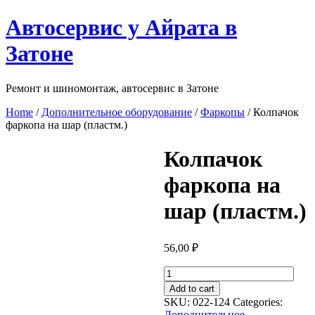
Перейти
Автосервис у Айрата в
к
содержимому
Затоне
Ремонт и шиномонтаж, автосервис в Затоне
Home
/
Дополнительное оборудование
/
Фаркопы
/ Колпачок
фаркопа на шар (пластм.)
Колпачок
фаркопа на
шар (пластм.)
56,00
₽
Колпачок
фаркопа
Add to cart
на
SKU:
022-124
Categories:
шар
Дополнительное