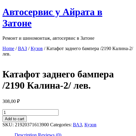
Перейти
Автосервис у Айрата в
к
содержимому
Затоне
Ремонт и шиномонтаж, автосервис в Затоне
Home
/
ВАЗ
/
Кузов
/ Катафот заднего бампера /2190 Калина-2/
лев.
Катафот заднего бампера
/2190 Калина-2/ лев.
308,00
₽
Катафот
заднего
Add to cart
бампера
SKU:
21920371613900
Categories:
ВАЗ
,
Кузов
/2190
Калина-2/
Description
Reviews (0)