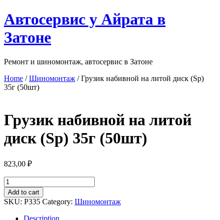
Перейти
Автосервис у Айрата в
к
содержимому
Затоне
Ремонт и шиномонтаж, автосервис в Затоне
Home
/
Шиномонтаж
/ Грузик набивной на литой диск (Sp)
35г (50шт)
Грузик набивной на литой
диск (Sp) 35г (50шт)
823,00
₽
Грузик
набивной
Add to cart
на
SKU:
P335
Category:
Шиномонтаж
литой
диск
Description