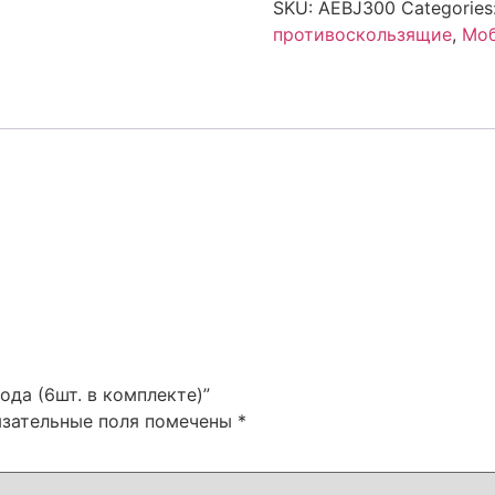
SKU:
AEBJ300
Categories
противоскользящие
,
Моб
вода (6шт. в комплекте)”
язательные поля помечены
*