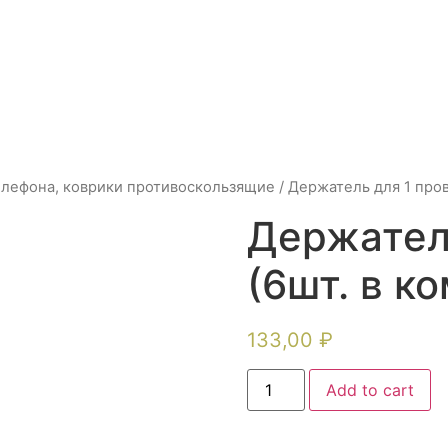
лефона, коврики противоскользящие
/ Держатель для 1 пров
Держател
(6шт. в к
133,00
₽
Add to cart