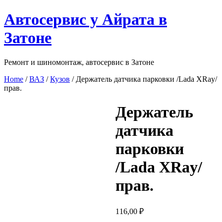
Перейти
Автосервис у Айрата в
к
содержимому
Затоне
Ремонт и шиномонтаж, автосервис в Затоне
Home
/
ВАЗ
/
Кузов
/ Держатель датчика парковки /Lada XRay/
прав.
Держатель
датчика
парковки
/Lada XRay/
прав.
116,00
₽