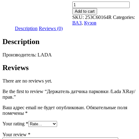
Держатель
датчика
Add to cart
парковки
SKU:
253C60164R
Categories:
/Lada
ВАЗ
,
Кузов
XRay/
Description
Reviews (0)
прав.
quantity
Description
Производитель: LADA
Reviews
There are no reviews yet.
Be the first to review “Держатель датчика парковки /Lada XRay/
прав.”
Ваш адрес email не будет опубликован.
Обязательные поля
помечены
*
Your rating
*
Your review
*