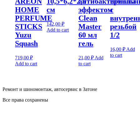
AREON
10,5*6,2*2,5
антибактериаль
шланга
HOME
см
эффектом
с
PERFUME
Clean
внутрен
142,00
₽
STICKS
Master
резьбой
Add to cart
Yuzu
60 мл
1/2
Squash
гель
16,00
₽
Add
to cart
719,00
₽
21,00
₽
Add
Add to cart
to cart
Ремонт и шиномонтаж, автосервис в Затоне
Все права сохранены