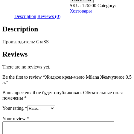
мыло
SKU:
126200
Category:
Milana
Хозтовары
Жемчужное
Description
Reviews (0)
0,5
л.
Description
quantity
Производитель: GraSS
Reviews
There are no reviews yet.
Be the first to review “Жидкое крем-мыло Milana Жемчужное 0,5
л.”
Ваш адрес email не будет опубликован.
Обязательные поля
помечены
*
Your rating
*
Your review
*