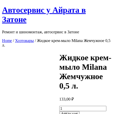
Перейти
Автосервис у Айрата в
к
содержимому
Затоне
Ремонт и шиномонтаж, автосервис в Затоне
Home
/
Хозтовары
/ Жидкое крем-мыло Milana Жемчужное 0,5
л.
Жидкое крем-
мыло Milana
Жемчужное
0,5 л.
133,00
₽
Жидкое
крем-
Add to cart