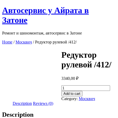
Перейти
Автосервис у Айрата в
к
содержимому
Затоне
Ремонт и шиномонтаж, автосервис в Затоне
Home
/
Москвич
/ Редуктор рулевой /412/
Редуктор
рулевой /412/
3340,00
₽
Редуктор
рулевой
Add to cart
/412/
Category:
Москвич
quantity
Description
Reviews (0)
Description