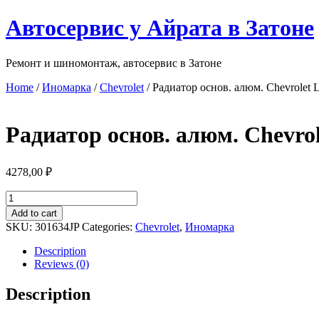
Перейти
Автосервис у Айрата в Затоне
к
содержимому
Ремонт и шиномонтаж, автосервис в Затоне
Home
/
Иномарка
/
Chevrolet
/ Радиатор основ. алюм. Chevrolet La
Радиатор основ. алюм. Chevrolet
4278,00
₽
Радиатор
основ.
Add to cart
алюм.
SKU:
301634JP
Categories:
Chevrolet
,
Иномарка
Chevrolet
Lacetti
Description
(04-
Reviews (0)
-)
1.4/1.8
Description
AT
унив.