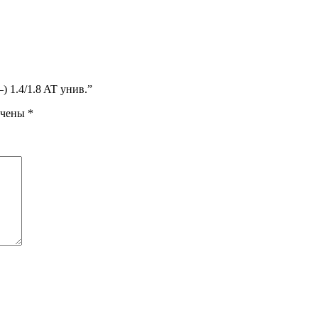
–) 1.4/1.8 AT унив.”
ечены
*