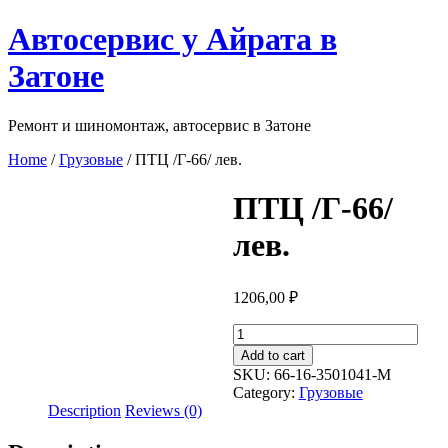
Перейти
Автосервис у Айрата в
к
содержимому
Затоне
Ремонт и шиномонтаж, автосервис в Затоне
Home
/
Грузовые
/ ПТЦ /Г-66/ лев.
ПТЦ /Г-66/
лев.
1206,00
₽
ПТЦ
/
Add to cart
Г-66/
SKU:
66-16-3501041-M
лев.
Category:
Грузовые
quantity
Description
Reviews (0)