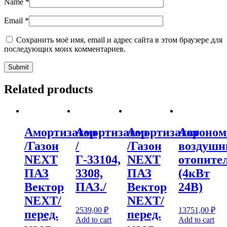
Name
*
Email
*
Сохранить моё имя, email и адрес сайта в этом браузере для
последующих моих комментариев.
Related products
Амортизатор
Амортизатор
Амортизатор
Автоно
/Газон
/
/Газон
воздуш
NEXT
Г-33104,
NEXT
отопите
ПАЗ
3308,
ПАЗ
(4кВт
Вектор
ПАЗ./
Вектор
24В)
NEXT/
NEXT/
2539,00
₽
13751,00
₽
перед.
перед.
Add to cart
Add to cart