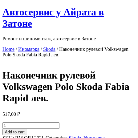
Перейти
Автосервис у Айрата в
к
содержимому
Затоне
Ремонт и шиномонтаж, автосервис в Затоне
Home
/
Иномарка
/
Skoda
/ Наконечник рулевой Volkswagen
Polo Skoda Fabia Rapid лев.
Наконечник рулевой
Volkswagen Polo Skoda Fabia
Rapid лев.
517,00
₽
Наконечник
рулевой
Add to cart
Volkswagen
SKU:
BM.OBJ.202L
Categories:
Skoda
,
Иномарка