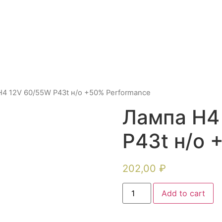
H4 12V 60/55W P43t н/о +50% Performance
Лампа H4
P43t н/о 
202,00
₽
Add to cart