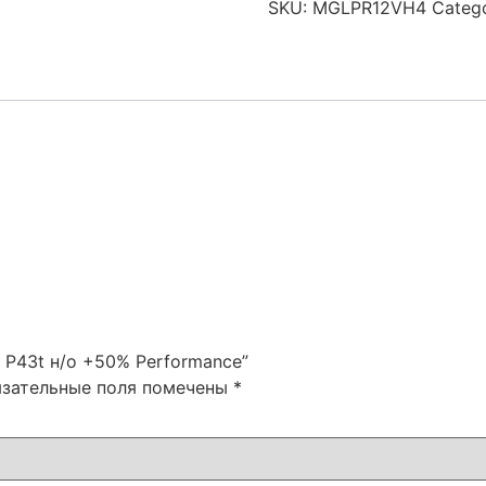
SKU:
MGLPR12VH4
Catego
W P43t н/о +50% Performance”
язательные поля помечены
*