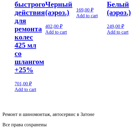
быстрого
Черный
Белый
169,00
₽
действия
(аэроз.)
(аэроз.)
Add to cart
для
402,00
₽
249,00
₽
ремонта
Add to cart
Add to cart
колес
425 мл
со
шлангом
+25%
701,00
₽
Add to cart
Ремонт и шиномонтаж, автосервис в Затоне
Все права сохранены