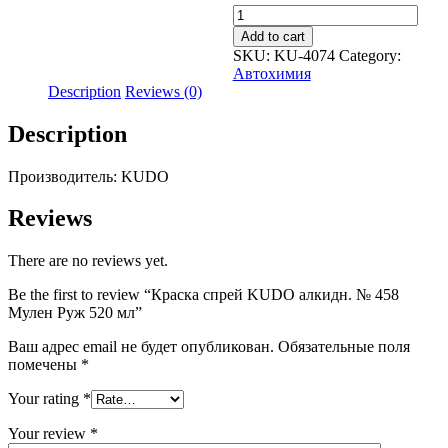
Краска
спрей
Add to cart
KUDO
SKU:
KU-4074
Category:
алкидн.
Автохимия
№
Description
Reviews (0)
458
Мулен
Description
Руж
520
мл
Производитель: KUDO
quantity
Reviews
There are no reviews yet.
Be the first to review “Краска спрей KUDO алкидн. № 458
Мулен Руж 520 мл”
Ваш адрес email не будет опубликован.
Обязательные поля
помечены
*
Your rating
*
Your review
*