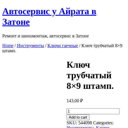
Перейти
Автосервис у Айрата в
к
содержимому
Затоне
Ремонт и шиномонтаж, автосервис в Затоне
Home
/
Инструменты
/
Ключи гаечные
/ Ключ трубчатый 8×9
штамп.
Ключ
трубчатый
8×9 штамп.
143,00
₽
Ключ
трубчатый
Add to cart
8x9
SKU:
544098
Categories:
штамп.
Инструменты
,
Ключи