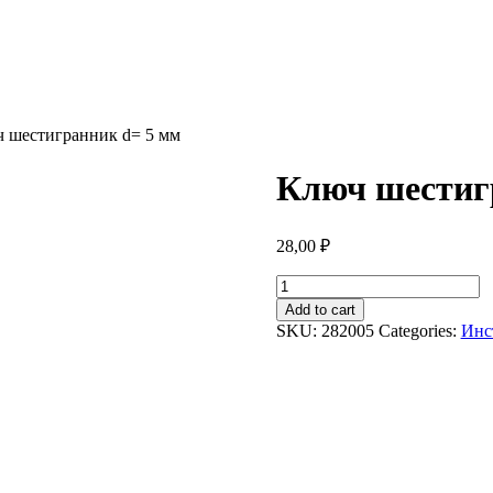
ч шестигранник d= 5 мм
Ключ шестиг
28,00
₽
Ключ
шестигранник
Add to cart
d=
SKU:
282005
Categories:
Инс
5
мм
quantity