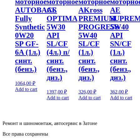
моторное
моторное
моторное
моторно
AUTOBACS
AE
AKross
AE
Fully
OPTIMA
PREMIUM
SUPRE
Synthetic
5W30
PROGRESS
5W40
0W20
API
5W40
API
SP GF-
SL/CF
SL/CF
SN/CF
6A (1л.)
(4л.) п/
(1л.)
(1л.)
синт.
синт.
синт.
синт.
(бенз.)
(бенз.,
(бенз.,
(бенз.,
диз.)
диз.)
диз.)
1064,00
₽
Add to cart
1397,00
₽
326,00
₽
362,00
₽
Add to cart
Add to cart
Add to cart
Ремонт и шиномонтаж, автосервис в Затоне
Все права сохранены