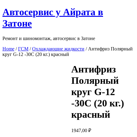
Перейти
Автосервис у Айрата в
к
содержимому
Затоне
Ремонт и шиномонтаж, автосервис в Затоне
Home
/
ГСМ
/
Охлаждающие жидкости
/ Антифриз Полярный
круг G-12 -30С (20 кг.) красный
Антифриз
Полярный
круг G-12
-30С (20 кг.)
красный
1947,00
₽