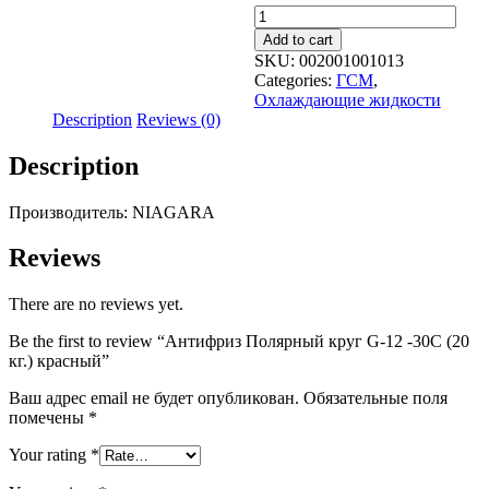
Антифриз
Полярный
Add to cart
круг
SKU:
002001001013
G-
Categories:
ГСМ
,
12
Охлаждающие жидкости
-30С
Description
Reviews (0)
(20
кг.)
Description
красный
quantity
Производитель: NIAGARA
Reviews
There are no reviews yet.
Be the first to review “Антифриз Полярный круг G-12 -30С (20
кг.) красный”
Ваш адрес email не будет опубликован.
Обязательные поля
помечены
*
Your rating
*